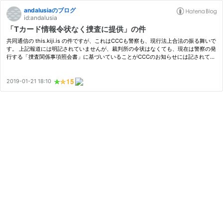
andalusiaのブログ
id:andalusia
「Tカード情報令状なく捜査に提供」の件
共同通信の this.kiji.is の件ですが、これはCCCも警察も、現行法上合法の振る舞いで
す。 上記報道には明記されていませんが、裁判所の令状はなくても、現在は警察の発
行する「捜査関係事項照会書」に基づいていることがCCCのお知らせには記されてい
ます。 www.ccc.co.jp 個人情報保護法には以下のように「法令に基づく場…
2019-01-21 18:10