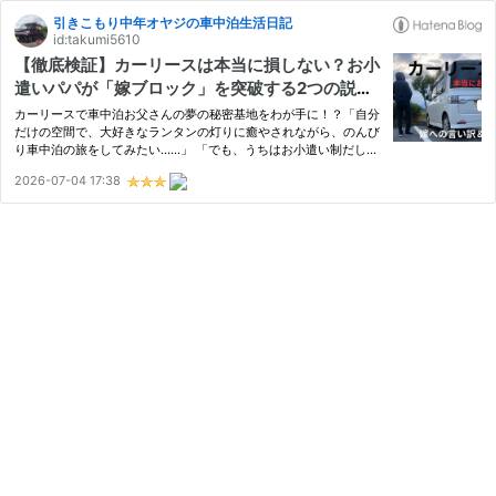
引きこもり中年オヤジの車中泊生活日記
id:takumi5610
【徹底検証】カーリースは本当に損しない？お小
遣いパパが「嫁ブロック」を突破する2つの説得
術
カーリースで車中泊お父さんの夢の秘密基地をわが手に！？「自分
だけの空間で、大好きなランタンの灯りに癒やされながら、のんび
り車中泊の旅をしてみたい……」 「でも、うちはお小遣い制だし、
セカンドカーなんて夢のまた夢だな……」そんな風に、ハナから諦
2026-07-04 17:38
めていませんか？ 毎日仕事を頑張るお父さんにとって、「自分だ
け…