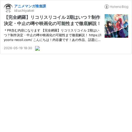
アニメマンガ推進課
id:uchiyakei
【完全網羅】リコリスリコイル 2期はいつ？制作
決定・中止の噂や映画化の可能性まで徹底解説！
＊PR含む内容になります 【完全網羅】リコリスリコイル 2期はい
つ？制作決定・中止の噂や映画化の可能性まで徹底解説！ https://l
ycoris-recoil.com/ こんにちは！内谷慶です！あの作品、話題にな
ったのに続編はまだかな？って作品ありますよね？ 「リコリスリ
2026-05-19 18:30
コイル、2期はまだ？」 1期を観終わってから、何度この言葉を…