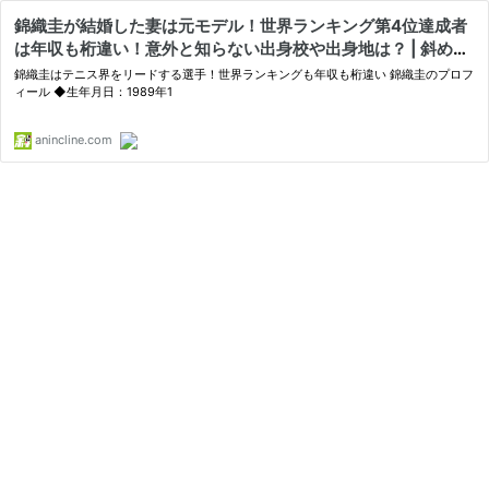
錦織圭が結婚した妻は元モデル！世界ランキング第4位達成者
は年収も桁違い！意外と知らない出身校や出身地は？ | 斜め上
からこんにちは（芸能人、有名人の過去、今、未来を応援する
錦織圭はテニス界をリードする選手！世界ランキングも年収も桁違い 錦織圭のプロフ
ブログ！）
ィール ◆生年月日：1989年1
anincline.com