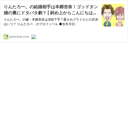
りんたろー。の結婚相手は本郷杏奈！ゴッドタン
婚の裏にドタバタ劇？ | 斜め上からこんにちは
（芸能人、有名人の過去、今、未来を応援するブ
りんたろー。の嫁・本郷杏奈は演技下手？愛されグラドルとの共演
ログ！）
はいつ？ りんたろー。のプロフィール ◆生年月日：
anincline.com