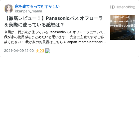
家を建てるってむずかしい
id:anpan_mama
【徹底レビュー！】Panasonicバス オフローラ
を実際に使っている感想は？
今回は、我が家が使っているPanasonicバス オフローラについて、
我が家の使用感をまとめたいと思います！ 完全に主観ですがご容
赦ください！ 我が家のお風呂はこちら↓ anpan-mama.hatenablo
g.com anpan-mama.hatenablog.com 我が家のお風呂の特徴を簡
2021-04-09 12:00
単に 感想①広さは意外と一坪タイプでも不満無し！ 感想②スゴ
ピカ素材は…