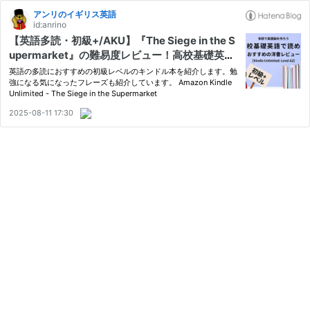
アンリのイギリス英語
id:anrino
【英語多読・初級+/AKU】『The Siege in the S
upermarket』の難易度レビュー！高校基礎英語
で読めるおすすめ洋書
英語の多読におすすめの初級レベルのキンドル本を紹介します。勉
強になる気になったフレーズも紹介しています。 Amazon Kindle
Unlimited - The Siege in the Supermarket
2025-08-11 17:30