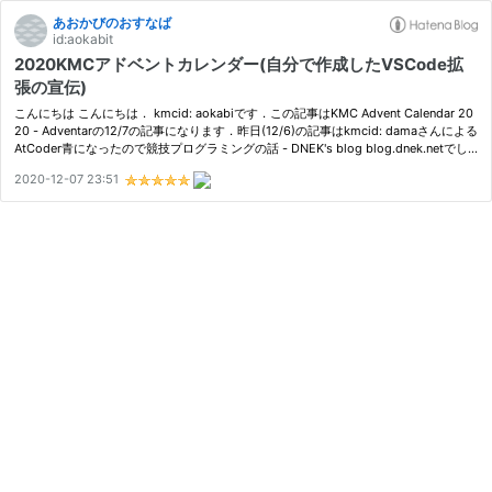
あおかびのおすなば
id:aokabit
2020KMCアドベントカレンダー(自分で作成したVSCode拡
張の宣伝)
こんにちは こんにちは． kmcid: aokabiです．この記事はKMC Advent Calendar 20
20 - Adventarの12/7の記事になります．昨日(12/6)の記事はkmcid: damaさんによる
AtCoder青になったので競技プログラミングの話 - DNEK's blog blog.dnek.netでし
た.競プロ，ちゃんと続けてるのすごいです． 私も前ちょっとやってたんですが…
2020-12-07 23:51