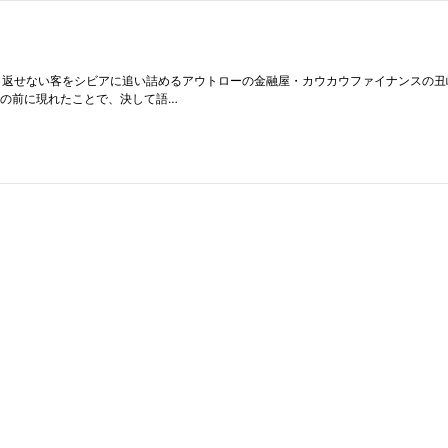
利で金を貸し、返せない客をシビアに追い詰めるアウトローの金融屋・カウカウファイナン
嶋の前に現れたことで、決して語…