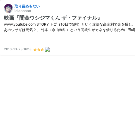
取り留めもない
id:aooaao
映画『闇金ウシジマくん ザ・ファイナル』
www.youtube.com STORY トゴ（10日で5割）という違法な高金
あのウサギは元気？」 竹本（永山絢斗）という同級生がカネを借りるために丑
2016-10-23 16:18