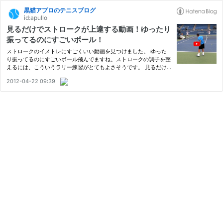
黒猫アプロのテニスブログ
id:apullo
見るだけでストロークが上達する動画！ゆったり
振ってるのにすごいボール！
ストロークのイメトレにすごくいい動画を見つけました。 ゆった
り振ってるのにすごいボール飛んでますね。ストロークの調子を整
えるには、こういうラリー練習がとてもよさそうです。 見るだけ
でストロークが上達する！ 最近忙しくてテニスをする暇がなく、
2012-04-22 09:39
ずっと『あー、テニスしてぇ』と思いながらこの動画を見てまし
た。…