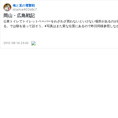
俺と某の電撃戦
id:arice403s6c7
岡山・広島戦記
公衆トイレでトイレットペーパーをわざわざ買わないといけない場所があるのが納
る。では順を追って話そう。※写真はまた変な位置にあるので昨日同様参照しな
2012-08-14 23:42