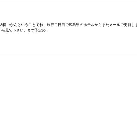
得いかんということでね、旅行二日目で広島県のホテルからまたメールで更新します
がら見て下さい。まず予定の…