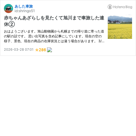
あした車旅
id:shringo51
赤ちゃんあざらしを見たくて旭川まで車旅した連
休②
おはようございます。旭山動物園から札幌までの帰り道に寄った道
の駅の話です。 思い出写真を含め記事にしています。現在の空の
様子、景色、現在の商品の在庫状況とは違う場合があります。 3/2
0．21家族の壮行会として層雲峡にて宿泊。 道中あいにくの天候で
2026-03-28 07:01
ホワイトアウトの時間帯もあった連休でした。 道の駅に話を限定…