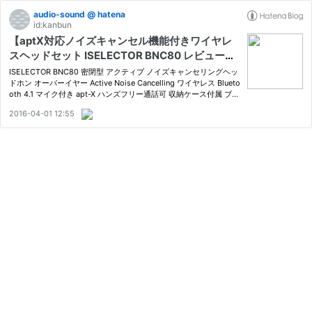
audio-sound @ hatena
id:kanbun
【aptX対応ノイズキャンセル機能付きワイヤレ
スヘッドセット ISELECTOR BNC80 レビュー】
ケーブルとケーブルレス、二つの個性を感じる。
ISELECTOR BNC80 密閉型 アクティブ ノイズキャンセリングヘッ
モバイルでも家庭でも楽しい音を提供する
ドホン オーバーイヤー Active Noise Cancelling ワイヤレス Blueto
oth 4.1 マイク付き apt-X ハンズフリー通話可 収納ケース付属 ブラ
ック おすすめ度*1 付属品と機能が満載のミドルレンジBTヘッドセ
2016-04-01 12:55
ット。 その搭載する機能は多彩でレビュー1つで紹介しきる…