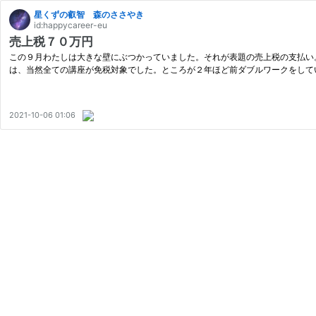
星くずの叡智 森のささやき
id:happycareer-eu
売上税７０万円
この９月わたしは大きな壁にぶつかっていました。それが表題の売上税の支払い
は、当然全ての講座が免税対象でした。ところが２年ほど前ダブルワークをして
2021-10-06 01:06