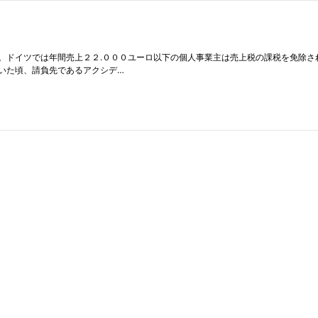
。ドイツでは年間売上２２.０００ユーロ以下の個人事業主は売上税の課税を免除さ
いた頃、請負先であるアクシデ…