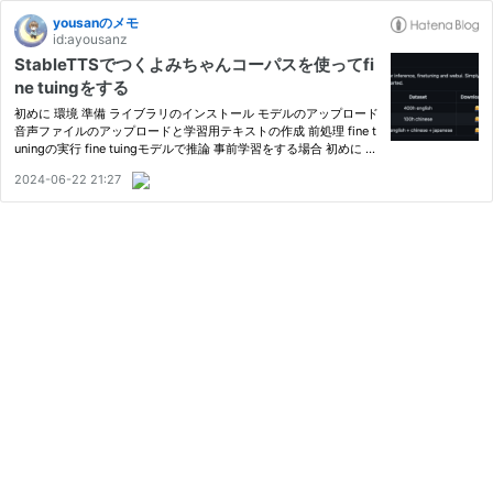
yousanのメモ
id:ayousanz
StableTTSでつくよみちゃんコーパスを使ってfi
ne tuingをする
初めに 環境 準備 ライブラリのインストール モデルのアップロード
音声ファイルのアップロードと学習用テキストの作成 前処理 fine t
uningの実行 fine tuingモデルで推論 事前学習をする場合 初めに 以
下の記事でStableTTSで推論をしてみました。今回はfine tuingを行
2024-06-22 21:27
ってみます。 ayousanz.hatenadiary.jp 環境 L4 GPU u…