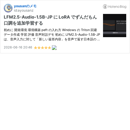
yousanのメモ
id:ayousanz
LFM2.5-Audio-1.5B-JP に LoRA でずんだもん
口調を追加学習する
初めに 開発環境 環境構築 peft の入れ方 Windows の Triton 回避
データ作成 学習 評価 音声対話デモ 初めに LFM2.5-Audio-1.5B-JP
は、音声入力に対して「新しい返答内容」を音声で返す日本語の s
peech-to-speech（s2s）会話モデルです。このモデルに LoRA で
2026-06-16 20:46
「ずんだもん口調」を追加学習しました。今回はデータ作成か…