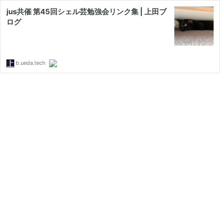
jus共催 第45回シェル芸勉強会リンク集 | 上田ブ
ログ
b.ueda.tech