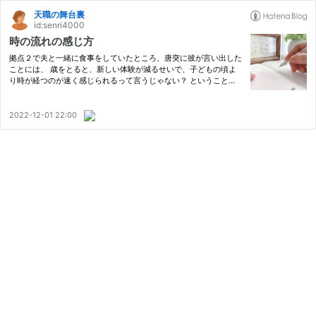
天職の舞台裏
id:senri4000
時の流れの感じ方
拠点２で夫と一緒に食事をしていたところ、唐突に彼が言い出した
ことには、 歳をとると、新しい体験が減るせいで、子どもの頃よ
り時が経つのが速く感じられるって言うじゃない？ ということ
は、歳をとってからでも新しい体験がたくさんできると、子どもと
同じようにゆっくりした時の流れで生きられるってことで、いわば
寿…
2022-12-01 22:00