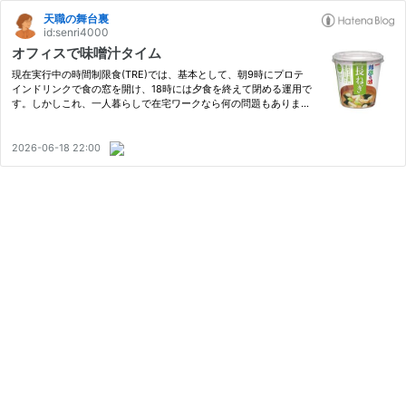
天職の舞台裏
id:senri4000
オフィスで味噌汁タイム
現在実行中の時間制限食(TRE)では、基本として、朝9時にプロテ
インドリンクで食の窓を開け、18時には夕食を終えて閉める運用で
す。しかしこれ、一人暮らしで在宅ワークなら何の問題もありませ
んが、社会生活を通常に送ろうと思うと割とハードルがあります。
backstage.senri4000.com 現在の私の働き方は在宅リモートワー
ク…
2026-06-18 22:00