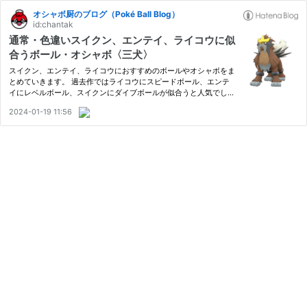
オシャボ厨のブログ（Poké Ball Blog）
id:chantak
通常・色違いスイクン、エンテイ、ライコウに似
合うボール・オシャボ〈三犬〉
スイクン、エンテイ、ライコウにおすすめのボールやオシャボをま
とめていきます。 過去作ではライコウにスピードボール、エンテ
イにレベルボール、スイクンにダイブボールが似合うと人気でし
た。 ポケモンSVでは三犬の色違いは出現なし。 各ボールのエフェ
2024-01-19 11:56
クトやデザインについてはこちらをご確認ください→ スイクン(Sui
cu…