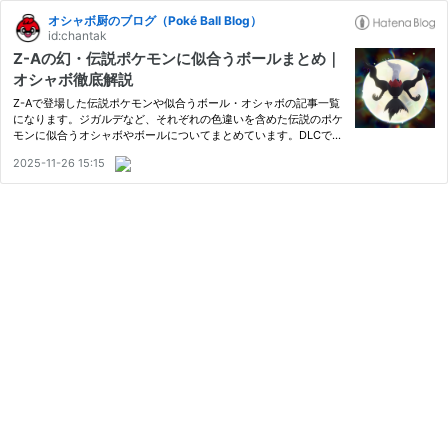
オシャボ厨のブログ（Poké Ball Blog）
id:chantak
Z-Aの幻・伝説ポケモンに似合うボールまとめ｜
オシャボ徹底解説
Z-Aで登場した伝説ポケモンや似合うボール・オシャボの記事一覧
になります。ジガルデなど、それぞれの色違いを含めた伝説のポケ
モンに似合うオシャボやボールについてまとめています。DLCで追
加され次第、随時追加しています。 色違い用ドーナツの厳選方法 Z
2025-11-26 15:15
-Aの伝説ポケモンまとめ ジガルデ ジガルデに似合うボールのエ
フ…