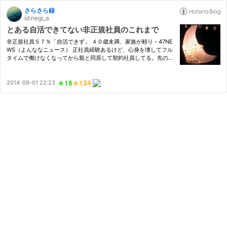
さらさら録
id:negi_a
とある自活できてない非正規社員のこれまで
非正規社員５７％「自活できず」 ４０歳未満、家族が頼り - 47NE
WS（よんななニュース） 正社員経験あるけど、心身を壊してフル
タイムで働けなくなってから親と同居して契約社員してる。先のこ
とを考えると死にたくなる夜もある このブコメに関して詳しく書
こうと思った。んだけど、端折りながら書いてたつもりでもとて
も…
2014-09-01 22:23