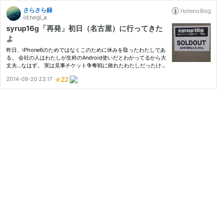
さらさら録
id:negi_a
syrup16g「再発」初日（名古屋）に行ってきた
よ
昨日、iPhone6のためではなくこのために休みを取ったわたしであ
る。 会社の人はわたしが生粋のAndroid使いだとわかってるから大
丈夫…なはず。 実は見事チケット争奪戦に敗れたわたしだったけ
ど、長年の付き合いのフォロワーさまと同行できることになって。
2014-09-20 23:17
地元の名古屋だし、初日だし、そりゃもう楽しみにしてた。ずっ
と…