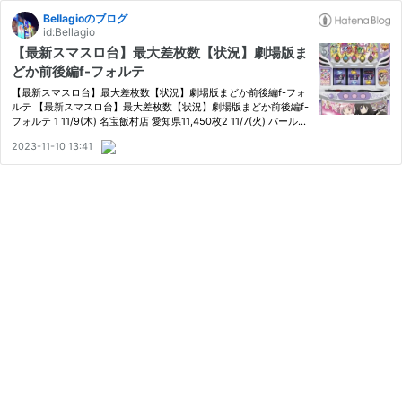
Bellagioのブログ
id:Bellagio
【最新スマスロ台】最大差枚数【状況】劇場版ま
どか前後編f-フォルテ
【最新スマスロ台】最大差枚数【状況】劇場版まどか前後編f-フォ
ルテ 【最新スマスロ台】最大差枚数【状況】劇場版まどか前後編f-
フォルテ 1 11/9(木) 名宝飯村店 愛知県11,450枚2 11/7(火) パールシ
ョップともえセンター南店 神奈川県11,091枚3 11/9(木) PIA八王子
2023-11-10 13:41
東京都10,810枚4 11/7(火) 玉屋唐津店 佐賀県10,670枚5 …