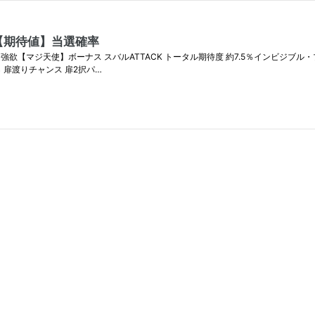
率【期待値】当選確率
超強欲【マジ天使】ボーナス スバルATTACK トータル期待度 約7.5％インビジブル・
％ 扉渡りチャンス 扉2択パ…