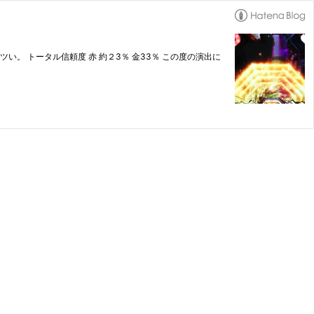
ツい。 トータル信頼度 赤 約２3％ 金33％ この度の演出に