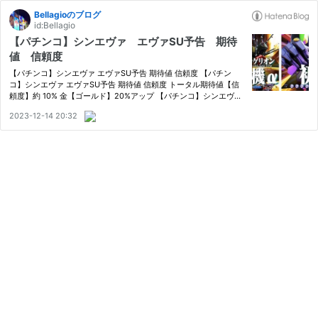
Bellagioのブログ
id:Bellagio
【パチンコ】シンエヴァ エヴァSU予告 期待
値 信頼度
【パチンコ】シンエヴァ エヴァSU予告 期待値 信頼度 【パチン
コ】シンエヴァ エヴァSU予告 期待値 信頼度 トータル期待値【信
頼度】約 10% 金【ゴールド】20%アップ 【パチンコ】シンエヴァ
タイプ【レイ】第13号機リーチ 信頼度 期待値 bellagio.hatenablo
2023-12-14 20:32
g.com 【パチンコ】シンエヴァ タイプ【レイ】新台最速【演出】
…