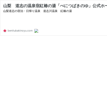
山梨 道志の温泉宿紅椿の湯「べにつばきのゆ」公式ホ
山梨道志の宿泊・日帰り温泉 道志川温泉 紅椿の湯
benitubakinoyu.com