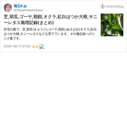
備忘6.jp
id:mewlmewmiaou
芝,胡瓜,ゴーヤ,朝顔,オクラ,紅白はつか大根,サニ
ーレタス栽培記録(まとめ)
自宅の庭で、芝,胡瓜(きゅうり),ゴーヤ,朝顔,(あさがお)オクラ,紅白
はつか大根,サニーレタスなどを育てています。その備忘録へのリ
ンク集です。
2026-06-11 21:30