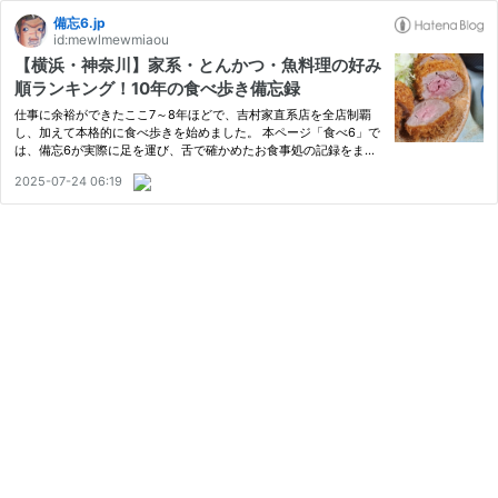
備忘6.jp
id:mewlmewmiaou
【横浜・神奈川】家系・とんかつ・魚料理の好み
順ランキング！10年の食べ歩き備忘録
仕事に余裕ができたここ7～8年ほどで、吉村家直系店を全店制覇
し、加えて本格的に食べ歩きを始めました。 本ページ「食べ6」で
は、備忘6が実際に足を運び、舌で確かめたお食事処の記録をまと
めています。単なるレビューだけでなく、長年の経験と直近7～8年
2025-07-24 06:19
の徹底した探索に基づいた「好み順ランキング」も作成しました。