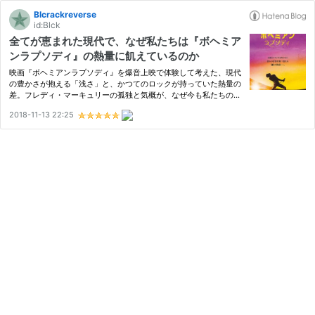
Blcrackreverse
id:Blck
全てが恵まれた現代で、なぜ私たちは『ボヘミア
ンラプソディ』の熱量に飢えているのか
映画『ボヘミアンラプソディ』を爆音上映で体験して考えた、現代
の豊かさが抱える「浅さ」と、かつてのロックが持っていた熱量の
差。フレディ・マーキュリーの孤独と気概が、なぜ今も私たちの胸
を打つのか。映画館でしか味わえない一体感の余韻を綴る批評随
2018-11-13 22:25
筆。