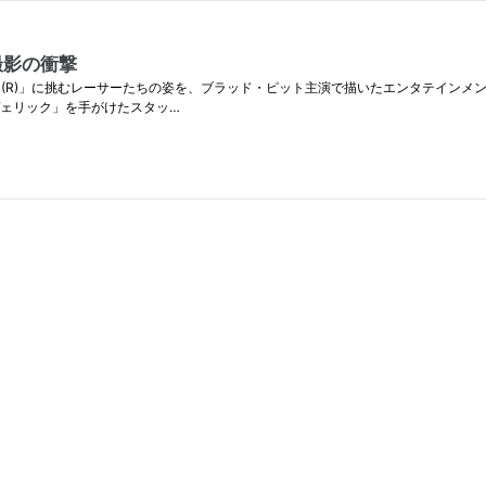
撮影の衝撃
峰である「F1(R)」に挑むレーサーたちの姿を、ブラッド・ピット主演で描いたエンタテ
ヴェリック」を手がけたスタッ…