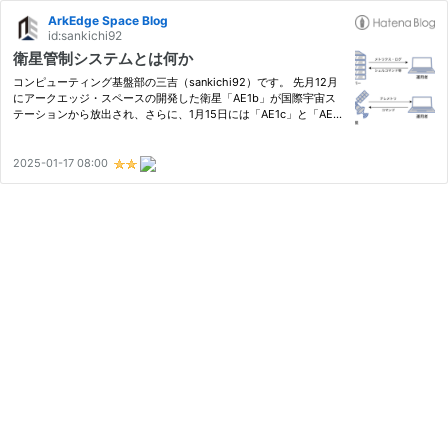
ArkEdge Space Blog
id:sankichi92
衛星管制システムとは何か
コンピューティング基盤部の三吉（sankichi92）です。 先月12月
にアークエッジ・スペースの開発した衛星「AE1b」が国際宇宙ス
テーションから放出され、さらに、1月15日には「AE1c」と「AE1
d」が打ち上げられ、これらの衛星の運用がはじまりました。 アー
クエッジ・スペースでは、衛星を効率的に運用するための管制シス
テム…
2025-01-17 08:00