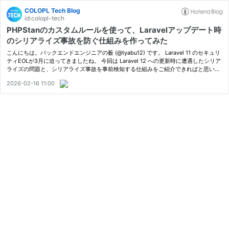
COLOPL Tech Blog
id:colopl-tech
PHPStanのカスタムルールを使って、Laravelアップデート時
のシリアライズ事故を防ぐ仕組みを作ってみた
こんにちは。バックエンドエンジニアの薮 (@tyabu12) です。 Laravel 11 のセキュリ
ティEOLが3月に迫ってきましたね。 今回は Laravel 12 への更新時に遭遇したシリア
ライズの問題と、シリアライズ事故を事前検知する仕組みをご紹介できればと思いま
す。 依存パッケージ更新に伴うシリアライズの問題は、コードレビューや…
2026-02-16 11:00