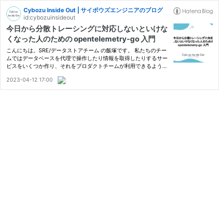
Cybozu Inside Out | サイボウズエンジニアのブログ
id:cybozuinsideout
今日から分散トレーシングに対応しないといけな
くなった人のための opentelemetry-go 入門
こんにちは。SRE/データストアチーム の飯塚です。 私たちのチー
ムではデータベースを代理で操作したり情報を取得したりするサー
ビスをいくつか作り、それをプロダクトチームが利用できるように
gRPC 経由で提供しています。ところで、ある日突然「分散トレー
2023-04-12 17:00
シングを活用していくことになったので、あなたのチームのサー…