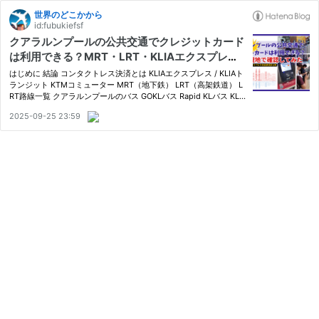
世界のどこかから
id:fubukiefsf
クアラルンプールの公共交通でクレジットカード
は利用できる？MRT・LRT・KLIAエクスプレ
ス・バス対応状況まとめ | マレーシア
はじめに 結論 コンタクトレス決済とは KLIAエクスプレス / KLIAト
ランジット KTMコミューター MRT（地下鉄） LRT（高架鉄道） L
RT路線一覧 クアラルンプールのバス GOKLバス Rapid KLバス KL
モノレール BRT サンウェイライン クアラルンプール国際空港に降
2025-09-25 23:59
り立つなら | KLトラベルパスについて 【PR】旅行者におすすめ
の…