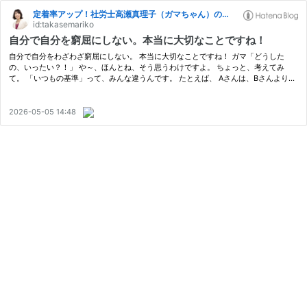
定着率アップ！社労士高瀬真理子（ガマちゃん）のブログ。
id:takasemariko
自分で自分を窮屈にしない。本当に大切なことですね！
自分で自分をわざわざ窮屈にしない。 本当に大切なことですね！ ガマ「どうした
の、いったい？！」 や～、ほんとね、そう思うわけですよ。 ちょっと、考えてみ
て。 「いつもの基準」って、みんな違うんです。 たとえば、 Aさんは、Bさんより
も、ぐだぐだ。 ってこと、あるわけです。 Aさんは、ちゃんとしたほうがいい。 B…
2026-05-05 14:48