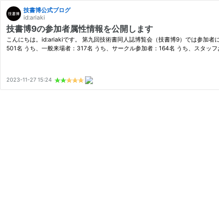
技書博公式ブログ
id:ariaki
技書博9の参加者属性情報を公開します
こんにちは。id:ariakiです。 第九回技術書同人誌博覧会（技書博9）では
501名 うち、一般来場者：317名 うち、サークル参加者：164名 うち、スタッフ
2023-11-27 15:24