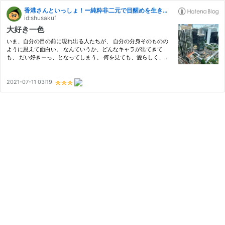
香港さんといっしょ！ー純粋非二元で目醒めを生きるー
id:shusaku1
大好き一色
いま、自分の目の前に現れ出る人たちが、 自分の分身そのものの
ように思えて面白い。 なんていうか、どんなキャラが出てきて
も、 だい好きーっ、となってしまう。 何を見ても、愛らしく、愛
おしく、どこかカワイイ。 というのも、 僕には女の子の部下が二
人いるのだが、 1人が財務担当の女性（４０歳/独身/人見知り）
で、…
2021-07-11 03:19