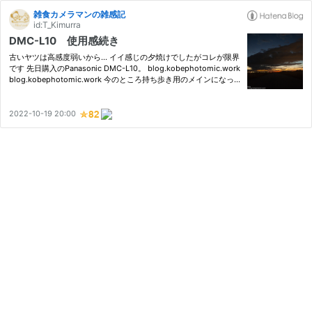
雑食カメラマンの雑感記
id:T_Kimurra
DMC-L10 使用感続き
古いヤツは高感度弱いから… イイ感じの夕焼けでしたがコレが限界
です 先日購入のPanasonic DMC-L10。 blog.kobephotomic.work
blog.kobephotomic.work 今のところ持ち歩き用のメインになっ
てます。 仕事やらなにやらの関係でどうしても夕方ぐらいからし
か使うことが無いので、夕方に使う訳ですが、このテの古いヤツは
高感…
2022-10-19 20:00