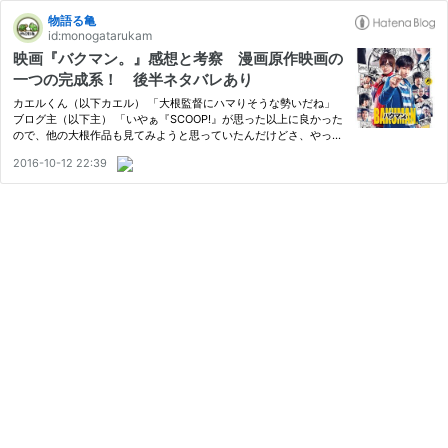
物語る亀
id:monogatarukam
映画『バクマン。』感想と考察 漫画原作映画の
一つの完成系！ 後半ネタバレあり
カエルくん（以下カエル） 「大根監督にハマりそうな勢いだね」
ブログ主（以下主） 「いやぁ『SCOOP!』が思った以上に良かった
ので、他の大根作品も見てみようと思っていたんだけどさ、やっぱ
り『バクマン。』も大ヒットが納得の出来だったわ」 カエル「作
2016-10-12 22:39
品の劇場公開時って見に行っていないの？」 主「原作が大好きだ
っ…