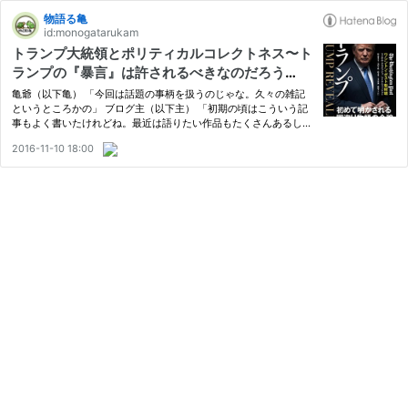
物語る亀
id:monogatarukam
トランプ大統領とポリティカルコレクトネス〜ト
ランプの『暴言』は許されるべきなのだろう
か？〜
亀爺（以下亀） 「今回は話題の事柄を扱うのじゃな。久々の雑記
というところかの」 ブログ主（以下主） 「初期の頃はこういう記
事もよく書いたけれどね。最近は語りたい作品もたくさんあるし、
映画批評も増えてきたから、書く必要性があまりなかったけれど、
2016-11-10 18:00
今回はすごく関心のあることだから書いてみた」 亀「1日遅いが
の…