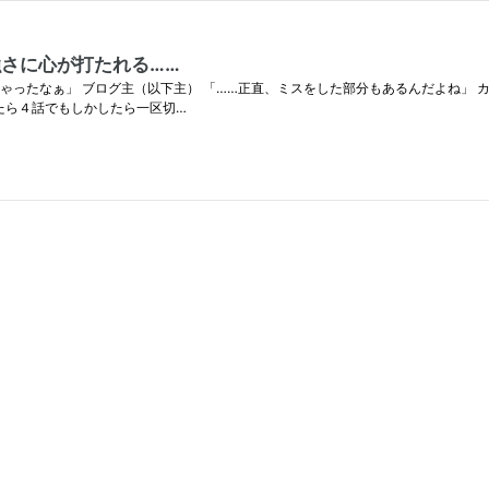
さに心が打たれる……
ゃったなぁ」 ブログ主（以下主） 「……正直、ミスをした部分もあるんだよね」 
たら４話でもしかしたら一区切…