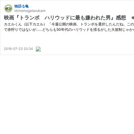
物語る亀
id:monogatarukam
映画『トランボ ハリウッドに最も嫌われた男』感想 
カエルくん（以下カエル） 「今週公開の映画、トランボを選択したんだね。この
で赤狩りではないが……どちらも50年代のハリウッドを揺るがした大規制じゃか
2016-07-23 20:34