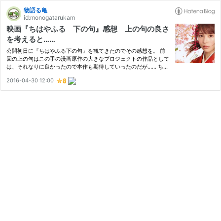
物語る亀
id:monogatarukam
映画『ちはやふる 下の句』感想 上の句の良さ
を考えると……
公開初日に『ちはやふる下の句』を観てきたのでその感想を。 前
回の上の句はこの手の漫画原作の大きなプロジェクトの作品として
は、それなりに良かったので本作も期待していったのだが…… ちは
やふるという作品の難しさに引っかかってしまった格好なのかな？
2016-04-30 12:00
まずは一言感想から 上の句の良さがほぼ消えてしまった 1 今回の…