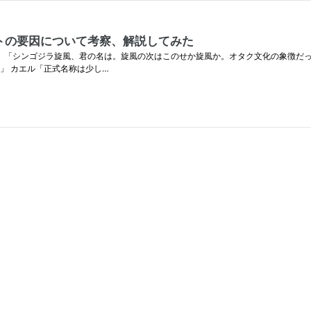
トの要因について考察、解説してみた
） 「シンゴジラ旋風、君の名は。旋風の次はこのせか旋風か。オタク文化の象徴だ
」 カエル「正式名称は少し…