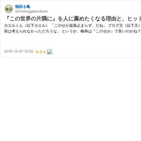
物語る亀
id:monogatarukam
『この世界の片隅に』を人に薦めたくなる理由と、ヒッ
カエルくん（以下カエル） 「このせか旋風止まらず、だね」 ブログ主（以下主
前は考えられなかっただろうな。 というか、略称は『このせか』で良いのかね？
2016-12-07 12:00