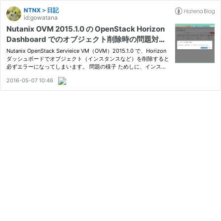
NTNX＞日記
id:gowatana
Nutanix OVM 2015.1.0 の OpenStack Horizon
Dashboard でのオブジェクト削除時の問題対
応。
Nutanix OpenStack Servieice VM（OVM）2015.1.0 で、Horizon
ダッシュボードでオブジェクト（インスタンスなど）を削除すると
必ずエラーになってしまいます。 問題の様子 ためしに、インスタ
ンスを削除すると・・・ どこかがおかしくなりました。
2016-05-07 10:46