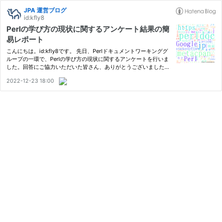
JPA 運営ブログ
id:kfly8
Perlの学び方の現状に関するアンケート結果の簡
易レポート
こんにちは。id:kfly8です。 先日、Perlドキュメントワーキンググ
ループの一環で、Perlの学び方の現状に関するアンケートを行いま
した。回答にご協力いただいた皆さん、ありがとうございました。
今後、いただいた情報を元にワーキンググループの活動をしていけ
2022-12-23 18:00
ればと思います。 この記事では、その内容をまとめて報告しま…