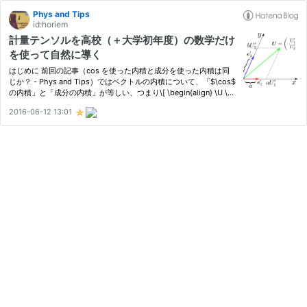
Phys and Tips
id:horiem
計量テンソルを高校（＋大学初年度）の数学だけ
を使って自然に導く
はじめに 前回の記事（cos を使った内積と成分を使った内積は同
じか？ - Phys and Tips）ではベクトルの内積について、「$\cos$
の内積」と「成分の内積」が等しい、つまり\[ \begin{align} \U \cd
ot \V = \abs{\U} \abs{\V} \cos \theta = \sum_i U_i V_i \end{align}
2016-06-12 13:01
\]が成り立つことを見てきた。また、成分の内積は、…