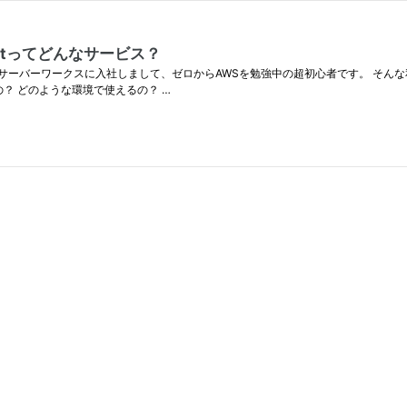
ectってどんなサービス？
ーバーワークスに入社しまして、ゼロからAWSを勉強中の超初心者です。 そんな私が初め
るの？ どのような環境で使えるの？ …